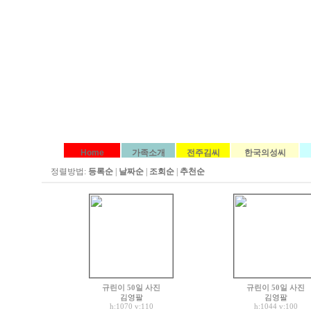
Home
가족소개
전주김씨
한국의성씨
정렬방법:
등록순
|
날짜순
|
조회순
|
추천순
규린이 50일 사진
규린이 50일 사진
김영팔
김영팔
h:1070
v:110
h:1044
v:100