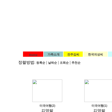
가족소개
전주김씨
한국의성씨
Home
정렬방법:
|
|
|
등록순
날짜순
조회순
추천순
미국여행(2)
미국여행(1)
김영팔
김영팔