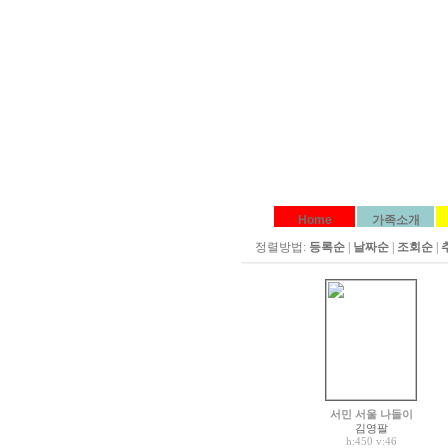
Home
가족소개
정렬방법:
등록순
|
날짜순
|
조회순
|
서민 서울 나들이
김영팔
h:450
v:46