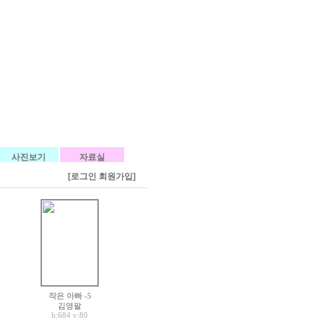
사진보기
자료실
[로그인
회원가입]
작은 아빠 -5
김영팔
h:684
v:80