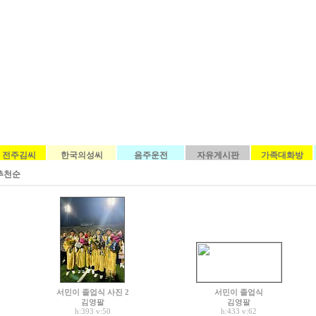
전주김씨
한국의성씨
음주운전
자유게시판
가족대화방
추천순
서민이 졸업식 사진 2
서민이 졸업식
김영팔
김영팔
h:393
v:50
h:433
v:62