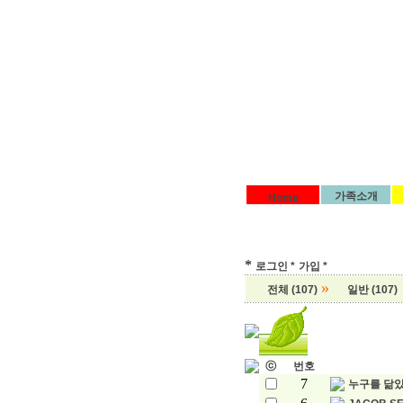
가족소개
Home
*
로그인 *
가입 *
»
전체 (107)
일반 (107)
ⓒ
번호
7
누구를 닮았