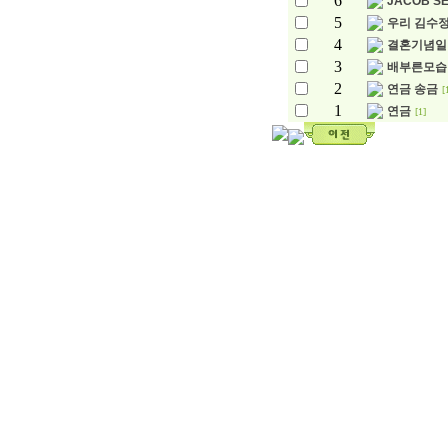
6
JACOB S
5
우리 김수정
4
결혼기념일
3
배부른모습
2
연금 송금
[
1
연금
[1]