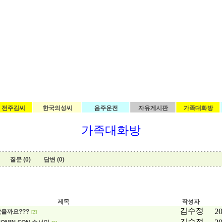
전주김씨
한국의성씨
음주운전
자유게시판
가족대화방
가족대화방
질문 (0)
답변 (0)
제목
작성자
김수정
20
을까요???
[2]
김수정