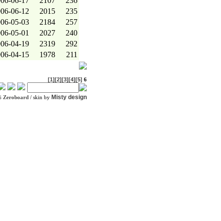
06-06-17
2107
236
06-06-12
2015
235
06-05-03
2184
257
06-05-01
2027
240
06-04-19
2319
292
06-04-15
1978
211
[1]
[2]
[3]
[4]
[5]
6
Misty design
Zeroboard
/ skin by
6