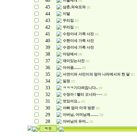
46
이빨세개
[1]
45
삼촌,외숙모와
[1]
44
이발
43
우리집
[2]
42
우리집
[1]
41
수정이네 가족 사진
[1]
40
수현이네 가족 사진
39
수경이네 가족 사진
38
마당에서
[4]
37
재미있는사진
[1]
36
아쉬움........
[2]
35
서연이와 서민이의 엄마 나라에서의 한 달
[1]
34
일정
[1]
33
ㅋㅋㅋ기다려집니다..
[1]
32
수정아 ! 빨리 오너라~~~
[1]
31
멋있어요...
[1]
30
아빠 엄마 미국 방문
[2]
29
아버님, 어머님께.........
[3]
28
아버님의 유머...
[1]