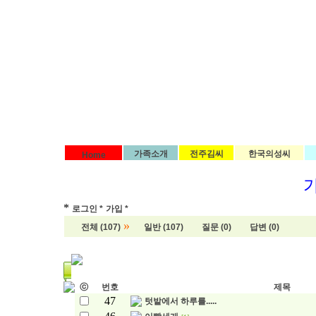
가족소개
전주김씨
한국의성씨
Home
*
로그인 *
가입 *
»
전체 (107)
일반 (107)
질문 (0)
답변 (0)
ⓒ
번호
제목
47
텃밭에서 하루를.....