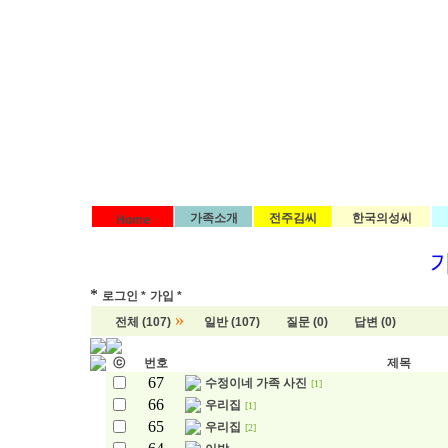
가족소개
전주김씨
한국의성씨
Home
*
로그인 *
가입 *
»
전체 (107)
일반 (107)
질문 (0)
답변 (0)
ⓒ
번호
제목
67
수정이네 가족 사진
[1]
66
우리집
[1]
65
우리집
[2]