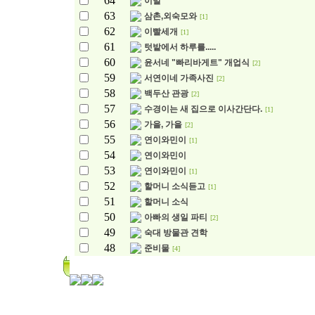
64
이발
63
삼촌,외숙모와
[1]
62
이빨세개
[1]
61
텃밭에서 하루를.....
60
윤서네 "빠리바게트" 개업식
[2]
59
서연이네 가족사진
[2]
58
백두산 관광
[2]
57
수경이는 새 집으로 이사간단다.
[1]
56
가을, 가을
[2]
55
연이와민이
[1]
54
연이와민이
53
연이와민이
[1]
52
할머니 소식듣고
[1]
51
할머니 소식
50
아빠의 생일 파티
[2]
49
숙대 방물관 견학
48
준비물
[4]