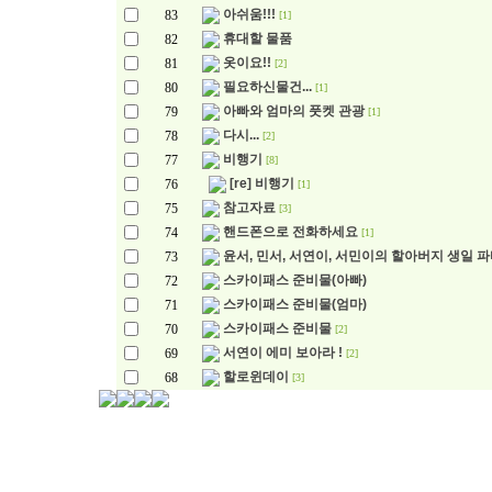
아쉬움!!!
83
[1]
휴대할 물품
82
옷이요!!
81
[2]
필요하신물건...
80
[1]
아빠와 엄마의 풋켓 관광
79
[1]
다시...
78
[2]
비행기
77
[8]
[re] 비행기
76
[1]
참고자료
75
[3]
핸드폰으로 전화하세요
74
[1]
윤서, 민서, 서연이, 서민이의 할아버지 생일 
73
스카이패스 준비물(아빠)
72
스카이패스 준비물(엄마)
71
스카이패스 준비물
70
[2]
서연이 에미 보아라 !
69
[2]
할로윈데이
68
[3]