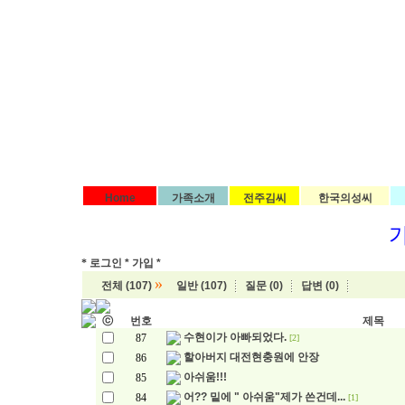
Home
가족소개
전주김씨
한국의성씨
*
로그인 *
가입 *
»
전체 (107)
일반 (107)
질문 (0)
답변 (0)
ⓒ
번호
제목
수현이가 아빠되었다.
87
[2]
할아버지 대전현충원에 안장
86
아쉬움!!!
85
어?? 밑에 " 아쉬움"제가 쓴건데...
84
[1]