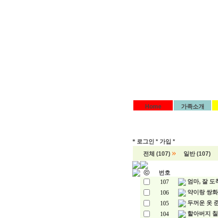
Home
가족소개
*
로그인 *
가입 *
»
전체 (107)
일반 (107)
ⓒ
번호
엄마, 잘 
107
약이랑 쌍
106
두꺼운 옷 
105
할아버지 
104