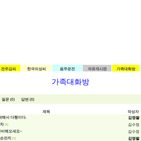
전주김씨
한국의성씨
음주운전
자유게시판
가족대화방
가족대화방
질문 (0)
답변 (0)
제목
작성자
도착해서 다행이다.
김영팔
화차
김수정
[4]
준비해오세요~
김수정
칠순잔치
김영팔
[1]