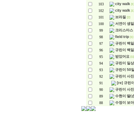
city walk
103
[1
city walk
102
[1
브라질
101
[2]
서연이 생
100
크리스마스
99
field trip
98
[1]
규린이 백일
97
규린이 백일!
96
받았어요
95
[1]
규린이 일상
94
규린이 50
93
규린이 사
92
[re] 규린
91
규린이 사진
90
수현이 딸(
89
수정이 보
88