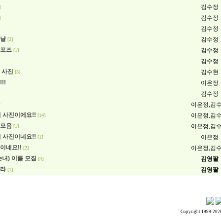
김수정
]
김수정
]
김수정
일날
김수정
[2]
 포즈
김수정
[1]
김수정
 사진
김수현
[3]
!!
이은정
김수정
이은정,김
일 사진이에요!!
이은정,김
[14]
진모음
이은정,김
[1]
이 사진이네요!!
이은정
[1]
이네요!!
이은정,김
[2]
손녀) 이름 모집
김영팔
[3]
아라
김영팔
[1]
Copyright 1999-202