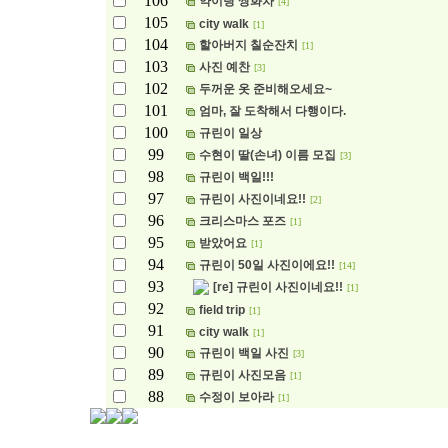
106
약이랑 쌍화차
[4]
105
city walk
[1]
104
할아버지 칠순잔치
[1]
103
사진 예찬
[3]
102
두꺼운 옷 준비해오세요~
101
엄마, 잘 도착해서 다행이다.
100
규린이 일상
99
수현이 딸(손녀) 이름 모집
[3]
98
규린이 백일!!!
97
규린이 사진이네요!!
[2]
96
크리스마스 포즈
[1]
95
받았어요
[1]
94
규린이 50일 사진이에요!!
[14]
93
[re] 규린이 사진이네요!!
[1]
92
field trip
[1]
91
city walk
[1]
90
규린이 백일 사진
[3]
89
규린이 사진모음
[1]
88
수정이 보아라
[1]