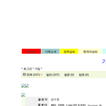
Home
가족소개
전주김씨
한국의성씨
*
로그인 *
가입 *
»
전체 (107)
일반 (107)
질문 (0)
답변 (0)
김수정
글 쓴 이
첨 부 #1
IMG_2099_1.jpg (97.8 KB)
Download :
18