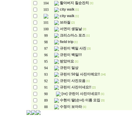
할아버지 칠순잔치
104
[1]
city walk
103
[1]
city walk
[1]
브라질
101
[2]
서연이 생일날
100
[2]
크리스마스 포즈
99
[1]
field trip
98
[1]
규린이 백일 사진
97
[3]
규린이 백일!!!
96
받았어요
95
[1]
규린이 일상
94
규린이 50일 사진이에요!!
93
[14]
규린이 사진모음
92
[1]
규린이 사진이네요!!
91
[2]
[re] 규린이 사진이네요!!
90
[1]
수현이 딸(손녀) 이름 모집
89
[3]
수정이 보아라
88
[1]