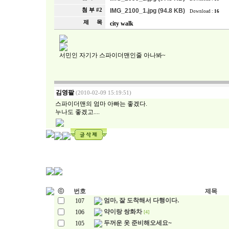
첨 부 #2
IMG_2100_1.jpg (94.8 KB)
Download :
16
제 목
city walk
서민인 자기가 스파이더맨인줄 아나봐~
김영팔
(2010-02-09 15:19:51)
스파이더맨의 엄마 아빠는 좋겠다.
누나도 좋겠고....
ⓒ
번호
제목
엄마, 잘 도착해서 다행이다.
107
약이랑 쌍화차
106
[4]
두꺼운 옷 준비해오세요~
105