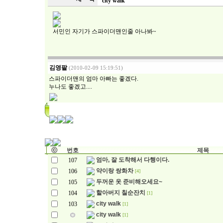
city walk
서민인 자기가 스파이더맨인줄 아나봐~
김영팔
(2010-02-09 15:19:51)
스파이더맨의 엄마 아빠는 좋겠다.
누나도 좋겠고....
ⓒ
번호
제목
엄마, 잘 도착해서 다행이다.
107
약이랑 쌍화차
106
[4]
두꺼운 옷 준비해오세요~
105
할아버지 칠순잔치
104
[1]
city walk
103
[1]
city walk
[1]