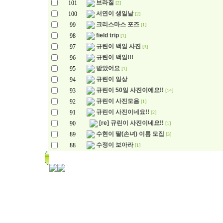
브라질
101
[2]
서연이 생일날
100
[2]
크리스마스 포즈
99
[1]
field trip
98
[1]
규린이 백일 사진
97
[3]
규린이 백일!!!
96
받았어요
95
[1]
규린이 일상
94
규린이 50일 사진이에요!!
93
[14]
규린이 사진모음
92
[1]
규린이 사진이네요!!
91
[2]
[re] 규린이 사진이네요!!
90
[1]
수현이 딸(손녀) 이름 모집
89
[3]
수정이 보아라
88
[1]