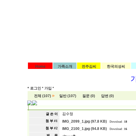
Home
가족소개
전주김씨
한국의성씨
*
로그인 *
가입 *
»
전체 (107)
일반 (107)
질문 (0)
답변 (0)
김수정
글 쓴 이
첨 부 #1
IMG_2099_1.jpg (97.8 KB)
Download :
18
첨 부 #2
IMG_2100_1.jpg (94.8 KB)
Download :
16
제 목