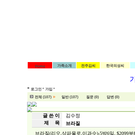
가족소개
전주김씨
한국의성씨
Home
*
로그인 *
가입 *
»
전체 (107)
일반 (107)
질문 (0)
답변 (0)
글 쓴 이
김수정
제 목
브라질
브라질(리오,상파울로,이과수)-5박6일, $2099부