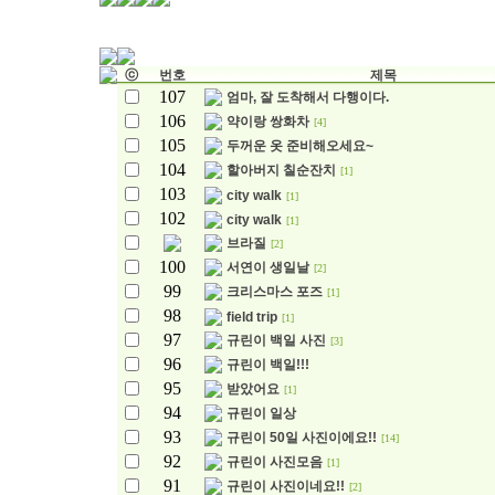
ⓒ
번호
제목
107
엄마, 잘 도착해서 다행이다.
106
약이랑 쌍화차
[4]
105
두꺼운 옷 준비해오세요~
104
할아버지 칠순잔치
[1]
103
city walk
[1]
102
city walk
[1]
브라질
[2]
100
서연이 생일날
[2]
99
크리스마스 포즈
[1]
98
field trip
[1]
97
규린이 백일 사진
[3]
96
규린이 백일!!!
95
받았어요
[1]
94
규린이 일상
93
규린이 50일 사진이에요!!
[14]
92
규린이 사진모음
[1]
91
규린이 사진이네요!!
[2]