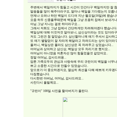
주변에서 백일까지가 힘들고 시간이 안간다구 백일까지만 잘 
말씀들을 많이 해주더라구요, 얼마나 백일을 기다렸는지 모릅니
언제나 오려나 하던 백일이 드디여 지난 월요일(16일)에 왔습니
요즘 하두 신종플루때문에 백일을 그냥 조용히 집에서 보내거나
아님 그냥 지나는 걸로 하더라구요....
그래서 저희도 그냥 집에서 간단하게만 차려줘야겠다 했습니다
백일상에 대해 이것저것 알아보니, 삼신상이라는 것도 있더라구
저도 그런건 첨 알았습니다. 삼신할머니께 애기 주셔서 감사하고
또 애기 별탈없이 잘 자라게 해달라고 차려드리는 상이 있더라구
올커니, 백일상은 몰라도 삼신상은 꼭 차려주고 싶었습니다...
어머님과 상의하고 삼신상, 백일상 모두 차리기로 했지요...
어머님이 아니였음 저혼자선 많이 힘들었을것 같았어요..
정말 어머님, 감사드려용...
암튼 가족모두의 관심과 사랑속에 우리 규린이의 백일을 너무나
쁘고 소중한 시간으로 만들수 있었습니다..
앞으로가 더 중요하겠지요, 열심히 최선을 다해 예쁘게 키우겠
다짐했습니다.
다시한번 아버님, 어머님, 감사드려요...
사진다시 올릴께요...
"규린이" 100일 사진을 할아버지가 올린다.