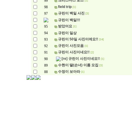
크리스마스 포즈
99
[1]
field trip
98
[1]
규린이 백일 사진
97
[3]
규린이 백일!!!
받았어요
95
[1]
94
규린이 일상
규린이 50일 사진이에요!!
93
[14]
규린이 사진모음
92
[1]
규린이 사진이네요!!
91
[2]
[re] 규린이 사진이네요!!
90
[1]
수현이 딸(손녀) 이름 모집
89
[3]
수정이 보아라
88
[1]