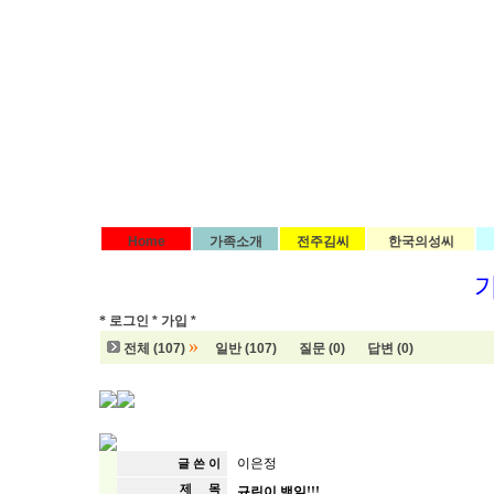
Home
가족소개
전주김씨
한국의성씨
*
로그인 *
가입 *
»
전체 (107)
일반 (107)
질문 (0)
답변 (0)
이은정
글 쓴 이
제 목
규린이 백일!!!