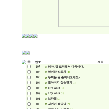
ⓒ
번호
제목
107
엄마, 잘 도착해서 다행이다.
약이랑 쌍화차
106
[4]
105
두꺼운 옷 준비해오세요~
할아버지 칠순잔치
104
[1]
city walk
103
[1]
city walk
102
[1]
브라질
101
[2]
서연이 생일날
100
[2]