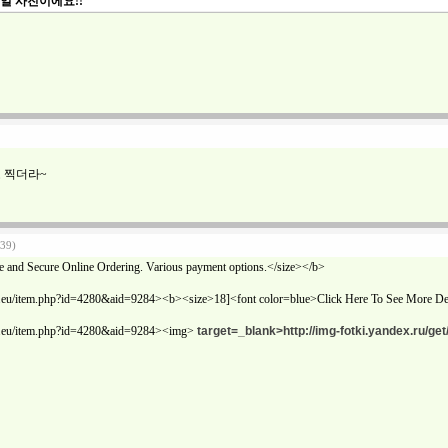
0일 사진이에요!!
도 찍더라~
:39)
 and Secure Online Ordering. Various payment options.</size></b>
are.eu/item.php?id=4280&aid=9284><b><size>18]<font color=blue>Click Here To See More De
are.eu/item.php?id=4280&aid=9284><img>
target=_blank>http://img-fotki.yandex.ru/ge