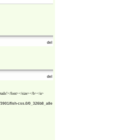
del
del
tails!</font></size></b></a>
t/3901/fish-css.0/0_326b8_a8e