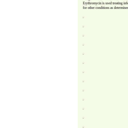
Erythromycin is used treating infe
for other conditions as determine
.
.
.
.
.
.
.
.
.
.
.
.
.