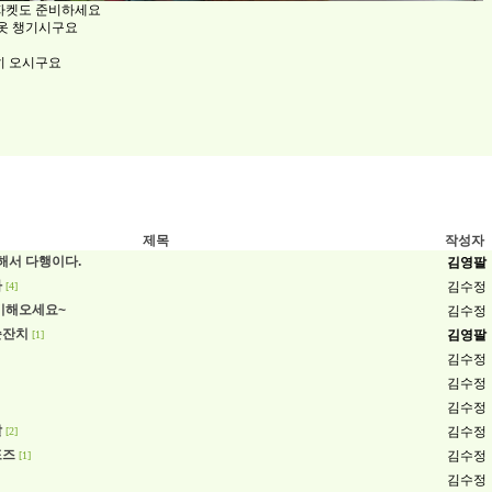
자켓도 준비하세요
 옷 챙기시구요
히 오시구요
제목
작성자
착해서 다행이다.
김영팔
차
김수정
[4]
비해오세요~
김수정
순잔치
김영팔
[1]
김수정
김수정
김수정
날
김수정
[2]
포즈
김수정
[1]
김수정