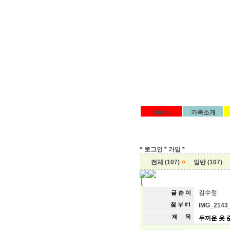
Home
가족소개
*
로그인 *
가입 *
»
전체 (107)
일반 (107)
김수정
글 쓴 이
첨 부 #1
IMG_2143_
제 목
두꺼운 옷 