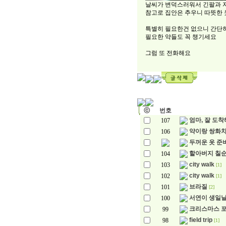
날씨가 변덕스러워서 긴팔과 
참고로 집안은 추우니 따뜻한
특별히 필요한건 없으니 간단
필요한 약들도 꼭 챙기세요
그럼 또 전화해요
ⓒ
번호
엄마, 잘 도
107
약이랑 쌍화
106
두꺼운 옷 준
할아버지 칠
104
city walk
103
[1]
city walk
102
[1]
브라질
101
[2]
서연이 생일
100
크리스마스 
99
field trip
98
[1]