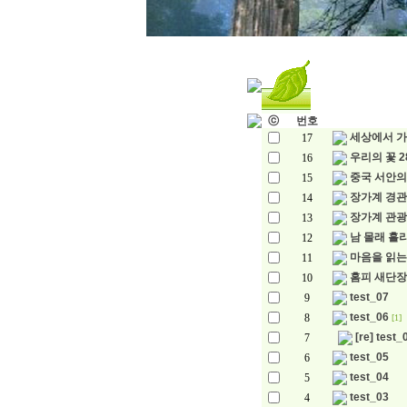
ⓒ
번호
세상에서 가
17
우리의 꽃 2
16
중국 서안의
15
장가계 경관
14
장가계 관광
13
남 몰래 흘
12
마음을 읽는
11
홈피 새단장
10
test_07
9
test_06
8
[1]
[re] test_
7
test_05
6
test_04
5
test_03
4