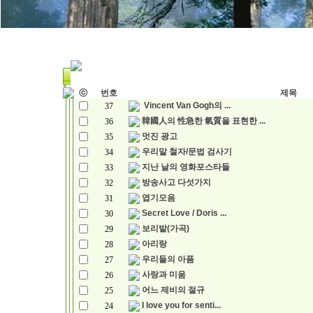
ⓒ
번호
제목
Vincent Van Gogh의 ...
37
韓國人의 性急한 氣質을 표현한 ...
36
멋진 광고
35
우리말 철자/문법 검사기
34
지난 날의 영화포스타들
33
방송사고 다섯가지
32
엽기모음
31
Secret Love / Doris ...
30
보리밭(가곡)
29
아리랑
28
우리들의 아픔
27
사랑과 미움
26
어느 제비의 절규
25
I love you for senti...
24