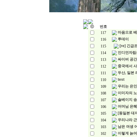
ⓒ
번호
마음으로 베
117
투데이
116
[re] 긴
115
인디언자립
114
싸이버 공간
113
중국에서 사
112
두산, 일본 
111
test
110
우리는 은인 
109
이미자의 노
108
솔베이지 송
107
어머님 은혜
106
[동일본 대지
105
우리나라 
104
남은 여생 
103
이렇게 늙어
102