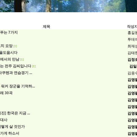
제목
작성
푸는 7가지
홍길
투데
급조치 요망
최재
[1]
을도웁시다
김태
에서의 만남
김정
[1]
는 전주 김씨입니다
김일
[1]
라쿠텐과 연습경기 ...
김응
김영
워커 장군을 기억하...
김영
래 30곡
김영
김영
김영
진] 한국은 지금 ...
김영
근대사
김영
어떻게 살 것인가
김영
가게 하소서
김영