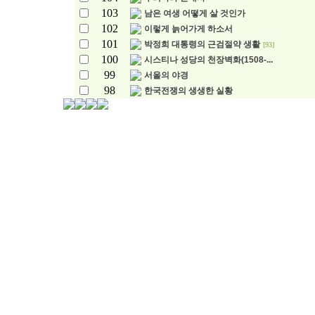
103
남은 여생 어떻게 살 것인가
102
이렇게 늙어가게 하소서
101
박정희 대통령의 근검절약 생활
[93]
100
시스티나 성당의 천장벽화(1508-...
99
서울의 야경
98
한국전쟁의 생생한 실황