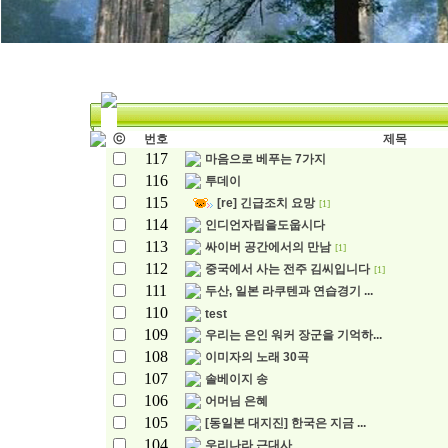
ⓒ
번호
제목
117
마음으로 베푸는 7가지
116
투데이
115
[re] 긴급조치 요망
[1]
114
인디언자립을도웁시다
113
싸이버 공간에서의 만남
[1]
112
중국에서 사는 전주 김씨입니다
[1]
111
두산, 일본 라쿠텐과 연습경기 ...
110
test
109
우리는 은인 워커 장군을 기억하...
108
이미자의 노래 30곡
107
솔베이지 송
106
어머님 은혜
105
[동일본 대지진] 한국은 지금 ...
104
우리나라 근대사