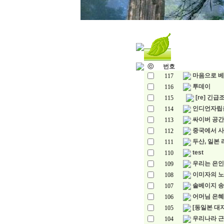
ⓒ
번호
마음으로 베
117
투데이
116
[re] 긴
115
인디언자립
114
싸이버 공간
113
중국에서 사
112
두산, 일본 
111
test
110
우리는 은인 
109
이미자의 노
108
솔베이지 송
107
어머님 은혜
106
[동일본 대지
105
우리나라 
104