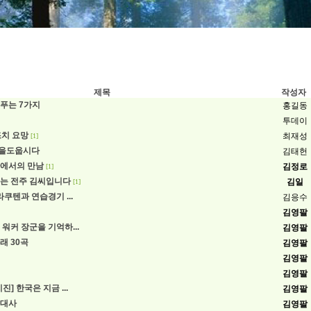
제목
작성자
푸는 7가지
홍길동
투데이
급조치 요망
최재성
[1]
을도웁시다
김태헌
에서의 만남
김정로
[1]
는 전주 김씨입니다
김일
[1]
라쿠텐과 연습경기 ...
김응수
김영팔
워커 장군을 기억하...
김영팔
래 30곡
김영팔
김영팔
김영팔
진] 한국은 지금 ...
김영팔
근대사
김영팔