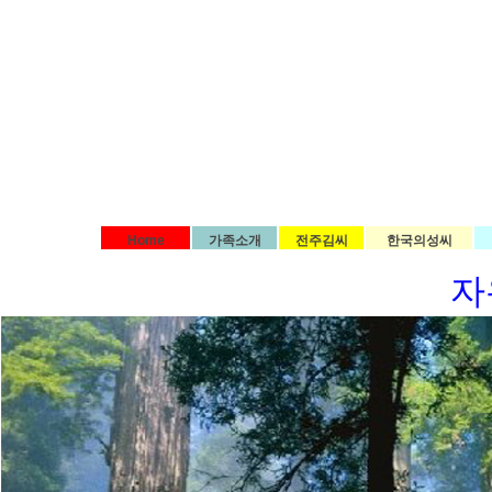
Home
가족소개
전주김씨
한국의성씨
자