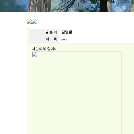
김영팔
글 쓴 이
제 목
test
서민이와 할머니