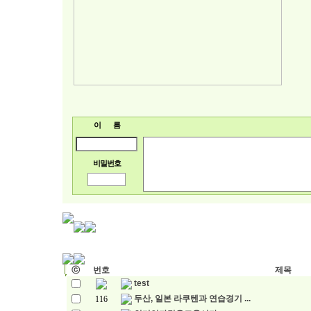
이 름
비밀번호
ⓒ
번호
제목
test
두산, 일본 라쿠텐과 연습경기 ...
116