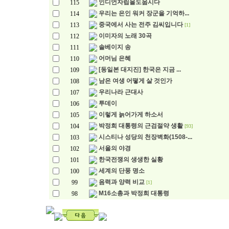
인디언자립을도웁시다
115
우리는 은인 워커 장군을 기억하...
114
중국에서 사는 전주 김씨입니다
113
[1]
이미자의 노래 30곡
112
솔베이지 송
111
어머님 은혜
110
[동일본 대지진] 한국은 지금 ...
109
남은 여생 어떻게 살 것인가
108
우리나라 근대사
107
투데이
106
이렇게 늙어가게 하소서
105
박정희 대통령의 근검절약 생활
104
[93]
시스티나 성당의 천장벽화(1508-...
103
서울의 야경
102
한국전쟁의 생생한 실황
101
세계의 단풍 명소
100
음력과 양력 비교
99
[1]
M16소총과 박정희 대통령
98