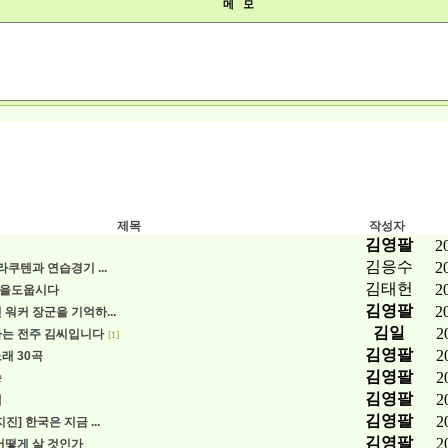
메 모
제목
작성자
김영팔
2
김응수
2
라쿠텐과 연습경기 ...
김태헌
2
을도웁시다
김영팔
2
 워커 장군을 기억하...
김일
2
사는 전주 김씨입니다
[1]
김영팔
2
래 30곡
김영팔
2
송
김영팔
2
혜
김영팔
2
진] 한국은 지금 ...
김영팔
2
어떻게 살 것인가