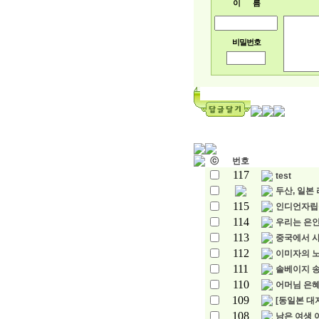
이 름
고
액
알
바
비밀번호
고
액
알
바
고
액
알
바
여
ⓒ
번호
우
117
몬
test
노
두산, 일본 
래
115
인디언자립
방
114
우리는 은인
도
우
113
중국에서 
미
112
이미자의 노
바
111
솔베이지 
비
알
110
어머님 은
바
109
[동일본 대지
오
108
남은 여생 