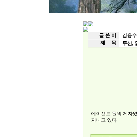
글 쓴 이
김응수
제 목
두산,
에이션트 원의 제자였
고
지니고 있다
액
알
바