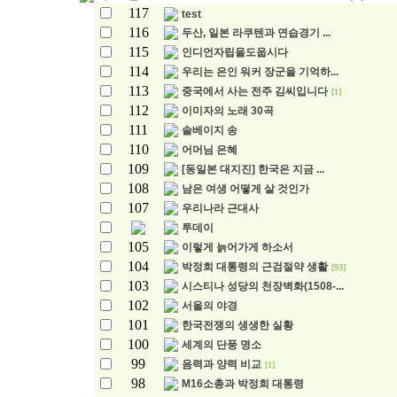
117
test
116
두산, 일본 라쿠텐과 연습경기 ...
115
인디언자립을도웁시다
114
우리는 은인 워커 장군을 기억하...
113
중국에서 사는 전주 김씨입니다
[1]
112
이미자의 노래 30곡
111
솔베이지 송
110
어머님 은혜
109
[동일본 대지진] 한국은 지금 ...
108
남은 여생 어떻게 살 것인가
107
우리나라 근대사
투데이
105
이렇게 늙어가게 하소서
104
박정희 대통령의 근검절약 생활
[93]
103
시스티나 성당의 천장벽화(1508-...
102
서울의 야경
101
한국전쟁의 생생한 실황
100
세계의 단풍 명소
99
음력과 양력 비교
[1]
98
M16소총과 박정희 대통령