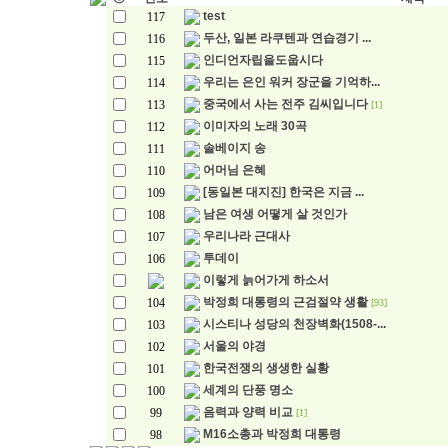
test
117
두산, 일본 라쿠텐과 연습경기 ...
116
인디언자립을도웁시다
115
우리는 은인 워커 장군을 기억하...
114
중국에서 사는 전주 김씨입니다
113
[1]
이미자의 노래 30곡
112
솔베이지 송
111
어머님 은혜
110
[동일본 대지진] 한국은 지금 ...
109
남은 여생 어떻게 살 것인가
108
우리나라 근대사
107
투데이
106
이렇게 늙어가게 하소서
박정희 대통령의 근검절약 생활
104
[93]
시스티나 성당의 천장벽화(1508-...
103
서울의 야경
102
한국전쟁의 생생한 실황
101
세계의 단풍 명소
100
음력과 양력 비교
99
[1]
M16소총과 박정희 대통령
98