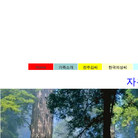
Home
가족소개
전주김씨
한국의성씨
자