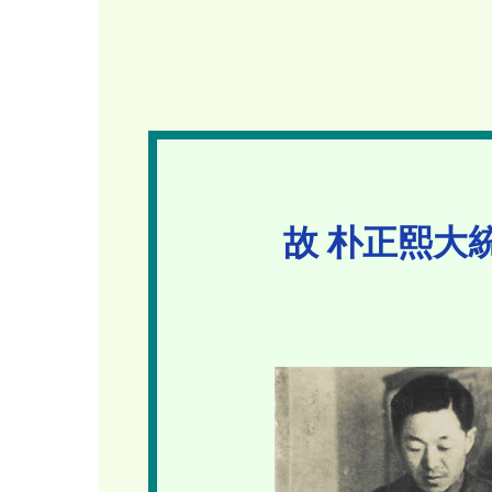
故 朴正熙大