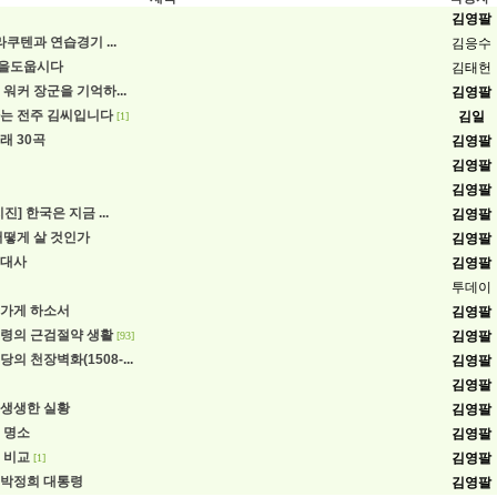
김영팔
라쿠텐과 연습경기 ...
김응수
을도웁시다
김태헌
워커 장군을 기억하...
김영팔
는 전주 김씨입니다
김일
[1]
래 30곡
김영팔
김영팔
김영팔
진] 한국은 지금 ...
김영팔
어떻게 살 것인가
김영팔
근대사
김영팔
투데이
가게 하소서
김영팔
령의 근검절약 생활
김영팔
[93]
의 천장벽화(1508-...
김영팔
김영팔
생생한 실황
김영팔
 명소
김영팔
 비교
김영팔
[1]
 박정희 대통령
김영팔