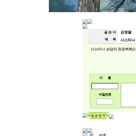
김영팔
글 쓴 이
제 목
시스티나 성
시스티나 성당의 천장벽화(150
이 름
비밀번호
ⓒ
번호