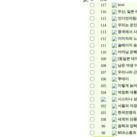
test
117
두산, 일본 
116
인디언자립
115
우리는 은인 
114
중국에서 사
113
이미자의 노
112
솔베이지 송
111
어머님 은혜
110
[동일본 대지
109
남은 여생 
108
우리나라 
107
투데이
106
이렇게 늙어
105
박정희 대통
104
시스티나 성당
서울의 야경
102
한국전쟁의 
101
세계의 단풍
100
음력과 양력
99
M16소총과
98