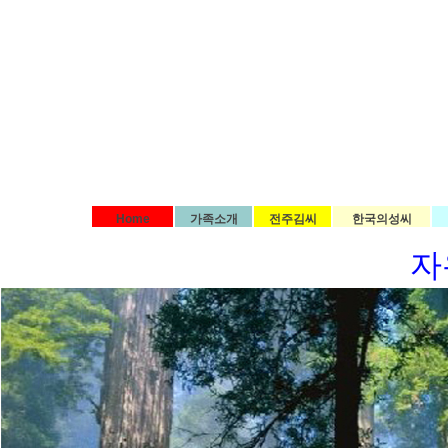
Home
가족소개
전주김씨
한국의성씨
자