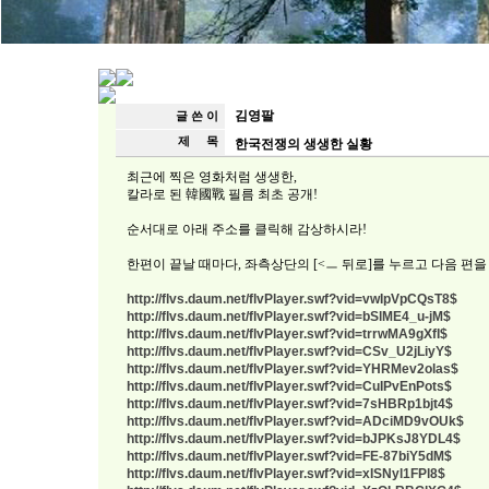
김영팔
글 쓴 이
제 목
한국전쟁의 생생한 실황
최근에 찍은 영화처럼 생생한,
칼라로 된 韓國戰 필름 최초 공개!
순서대로 아래 주소를 클릭해 감상하시라!
한편이 끝날 때마다, 좌측상단의 [<ㅡ 뒤로]를 누르고 다음 편을
http://flvs.daum.net/flvPlayer.swf?vid=vwIpVpCQsT8$
http://flvs.daum.net/flvPlayer.swf?vid=bSlME4_u-jM$
http://flvs.daum.net/flvPlayer.swf?vid=trrwMA9gXfI$
http://flvs.daum.net/flvPlayer.swf?vid=CSv_U2jLiyY$
http://flvs.daum.net/flvPlayer.swf?vid=YHRMev2olas$
http://flvs.daum.net/flvPlayer.swf?vid=CuIPvEnPots$
http://flvs.daum.net/flvPlayer.swf?vid=7sHBRp1bjt4$
http://flvs.daum.net/flvPlayer.swf?vid=ADciMD9vOUk$
http://flvs.daum.net/flvPlayer.swf?vid=bJPKsJ8YDL4$
http://flvs.daum.net/flvPlayer.swf?vid=FE-87biY5dM$
http://flvs.daum.net/flvPlayer.swf?vid=xISNyl1FPl8$