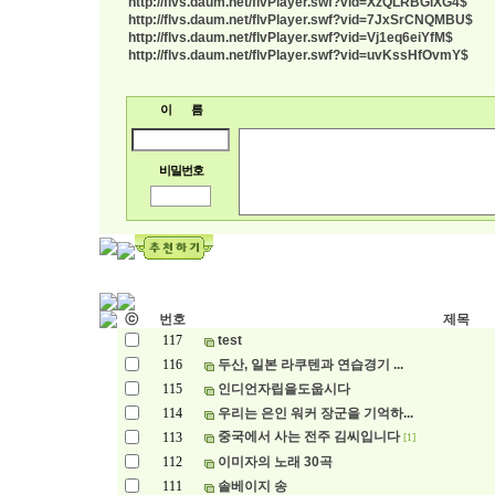
http://flvs.daum.net/flvPlayer.swf?vid=XzQLRBGlXG4$
http://flvs.daum.net/flvPlayer.swf?vid=7JxSrCNQMBU$
http://flvs.daum.net/flvPlayer.swf?vid=Vj1eq6eiYfM$
http://flvs.daum.net/flvPlayer.swf?vid=uvKssHfOvmY$
이 름
비밀번호
ⓒ
번호
제목
117
test
116
두산, 일본 라쿠텐과 연습경기 ...
115
인디언자립을도웁시다
114
우리는 은인 워커 장군을 기억하...
중국에서 사는 전주 김씨입니다
113
[1]
112
이미자의 노래 30곡
111
솔베이지 송