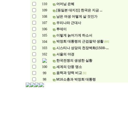
110
어머님 은혜
109
[동일본 대지진] 한국은 지금 ...
108
남은 여생 어떻게 살 것인가
107
우리나라 근대사
106
투데이
105
이렇게 늙어가게 하소서
박정희 대통령의 근검절약 생활
104
[93]
103
시스티나 성당의 천장벽화(1508-...
102
서울의 야경
한국전쟁의 생생한 실황
100
세계의 단풍 명소
음력과 양력 비교
99
[1]
98
M16소총과 박정희 대통령