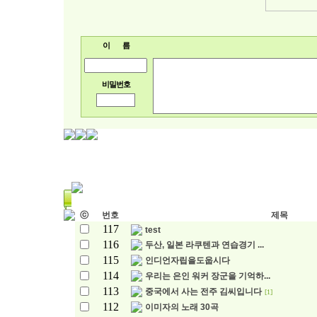
이 름
비밀번호
ⓒ
번호
제목
117
test
116
두산, 일본 라쿠텐과 연습경기 ...
115
인디언자립을도웁시다
114
우리는 은인 워커 장군을 기억하...
113
중국에서 사는 전주 김씨입니다
[1]
112
이미자의 노래 30곡