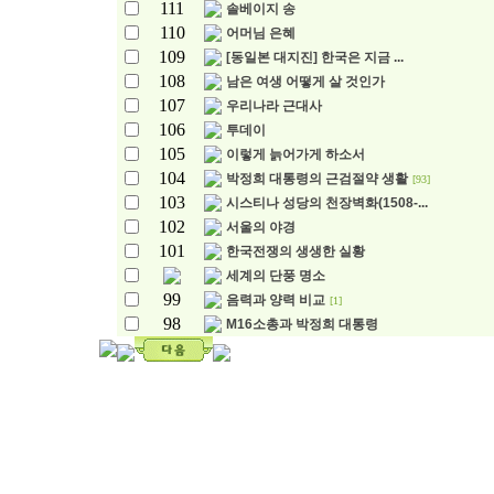
111
솔베이지 송
110
어머님 은혜
109
[동일본 대지진] 한국은 지금 ...
108
남은 여생 어떻게 살 것인가
107
우리나라 근대사
106
투데이
105
이렇게 늙어가게 하소서
104
박정희 대통령의 근검절약 생활
[93]
103
시스티나 성당의 천장벽화(1508-...
102
서울의 야경
101
한국전쟁의 생생한 실황
세계의 단풍 명소
99
음력과 양력 비교
[1]
98
M16소총과 박정희 대통령