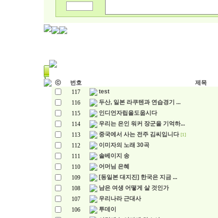
ⓒ
번호
제목
test
117
두산, 일본 라쿠텐과 연습경기 ...
116
인디언자립을도웁시다
115
우리는 은인 워커 장군을 기억하...
114
중국에서 사는 전주 김씨입니다
113
[1]
이미자의 노래 30곡
112
솔베이지 송
111
어머님 은혜
110
[동일본 대지진] 한국은 지금 ...
109
남은 여생 어떻게 살 것인가
108
우리나라 근대사
107
투데이
106