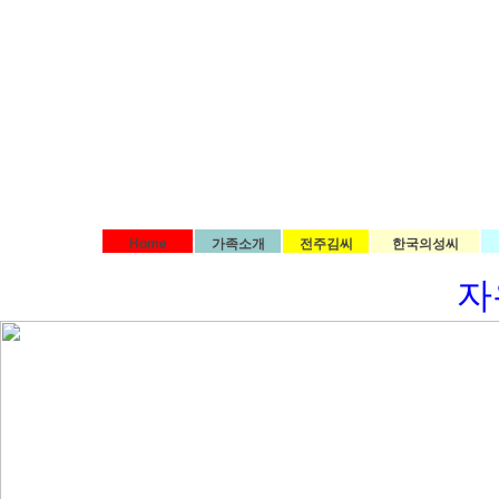
Home
가족소개
전주김씨
한국의성씨
자