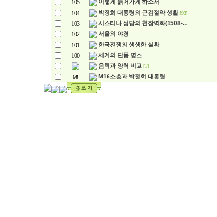
이렇게 늙어가게 하소서
105
박정희 대통령의 근검절약 생활
104
[93]
시스티나 성당의 천장벽화(1508-...
103
서울의 야경
102
한국전쟁의 생생한 실황
101
세계의 단풍 명소
100
음력과 양력 비교
[1]
M16소총과 박정희 대통령
98