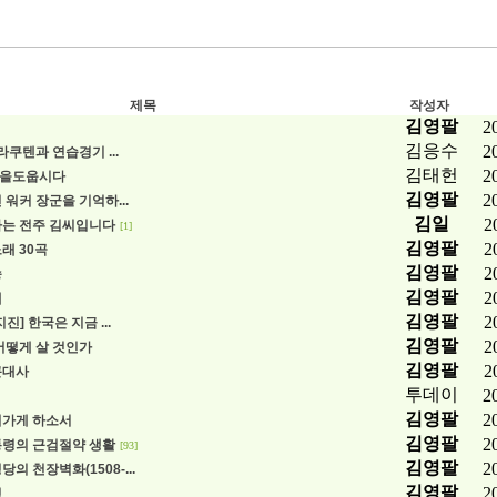
제목
작성자
김영팔
2
김응수
2
라쿠텐과 연습경기 ...
김태헌
2
을도웁시다
김영팔
2
 워커 장군을 기억하...
김일
2
사는 전주 김씨입니다
[1]
김영팔
2
래 30곡
김영팔
2
송
김영팔
2
혜
김영팔
2
진] 한국은 지금 ...
김영팔
2
어떻게 살 것인가
김영팔
2
근대사
투데이
2
김영팔
2
어가게 하소서
김영팔
2
통령의 근검절약 생활
[93]
김영팔
2
의 천장벽화(1508-...
김영팔
2
경