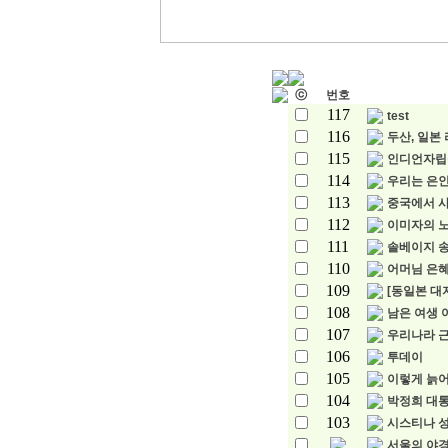
ⓒ
번호
117
test
116
두산, 일본 
115
인디언자립
114
우리는 은인
113
중국에서 
112
이미자의 노
111
솔베이지 
110
어머님 은
109
[동일본 대지
108
남은 여생 
107
우리나라 
106
투데이
105
이렇게 늙
104
박정희 대
103
시스티나 성당
서울의 야