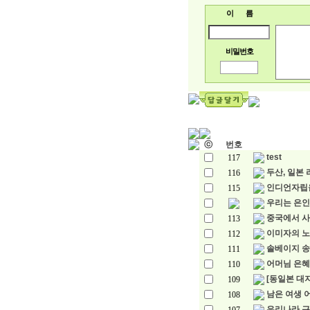
이 름
비밀번호
ⓒ
번호
test
117
두산, 일본 
116
인디언자립
115
우리는 은인 
중국에서 사
113
이미자의 노
112
솔베이지 송
111
어머님 은혜
110
[동일본 대지
109
남은 여생 
108
우리나라 