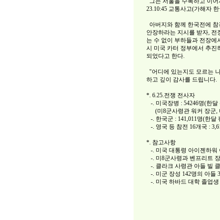
그는 서울을 수복하고 이어서 북
23.10:45 교통사고(가해자
아버지와 함께 한국전에 참
안장하라는 지시를 받자, 전
는 수 없이 부하들과 전장에
시 미국 카터 정부에서 추진
되었다고 한다.
"어디에 있는지도 모르는 나
하고 깊이 감사를 드립니다.
*. 6.25.전쟁 전사자
-. 미국장병 : 54246명(한달 
(미8군사령관 워커 장군, 
-. 한국군 : 141,011명(한달 
-. 영국 등 참전 16개국 : 3,
*. 참고사항
-. 미국 대통령 아이젠하워
-. 미8군사령과 벤프리트 
-. 클라크 사령관 아들 빌
-. 미군 장성 142명의 아들 
-. 미국 하바드 대학 졸업생