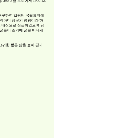
5 앞 도로에서 1950.12.
 운구하여 앨링턴 국립묘지에
 맥아더 장군의 명령이라 하
소 대장으로 진급하였으며 당
장군들이 조기에 군을 떠나게
고귀한 짧은 삶을 높이 평가