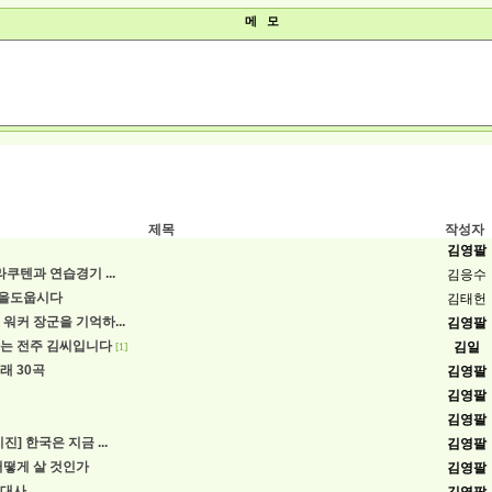
메 모
제목
작성자
김영팔
라쿠텐과 연습경기 ...
김응수
을도웁시다
김태헌
워커 장군을 기억하...
김영팔
는 전주 김씨입니다
김일
[1]
래 30곡
김영팔
김영팔
김영팔
진] 한국은 지금 ...
김영팔
어떻게 살 것인가
김영팔
근대사