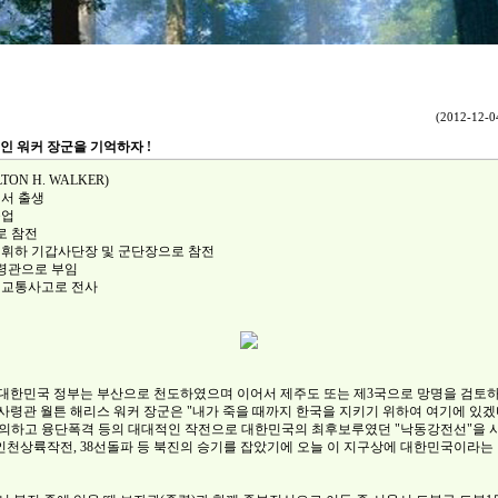
(2012-12-04
인 워커 장군을 기억하자 !
TON H. WALKER)
스에서 출생
졸업
로 참전
군 휘하 기갑사단장 및 군단장으로 참전
초대사령관으로 부임
교에서 교통사고로 전사
 대한민국 정부는 부산으로 천도하였으며 이어서 제주도 또는 제3국으로 망명을 검토하고 있
 월튼 해리스 워커 장군은 "내가 죽을 때까지 한국을 지키기 위하여 여기에 있겠다."(I will st
ath.) 라고 결의하고 융단폭격 등의 대대적인 작전으로 대한민국의 최후보루였던 "낙동강전선
인천상륙작전, 38선돌파 등 북진의 승기를 잡았기에 오늘 이 지구상에 대한민국이라는