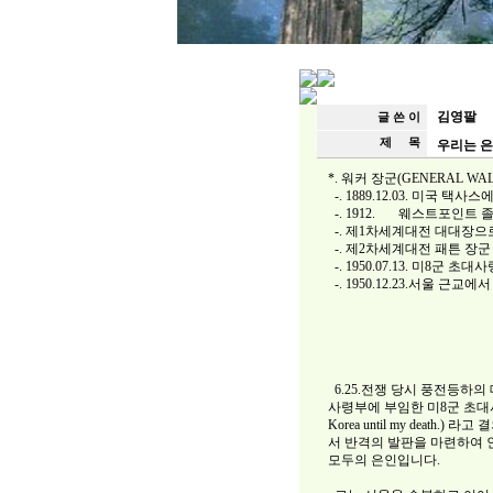
김영팔
글 쓴 이
제 목
우리는 은
*. 워커 장군(GENERAL WAL
-. 1889.12.03. 미국 택사
-. 1912. 웨스트포인트 
-. 제1차세계대전 대대장으
-. 제2차세계대전 패튼 장
-. 1950.07.13. 미8군 
-. 1950.12.23.서울 근
6.25.전쟁 당시 풍전등하의
사령부에 부임한 미8군 초대사령관
Korea until my de
서 반격의 발판을 마련하여 
모두의 은인입니다.