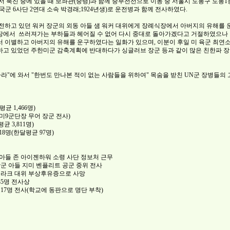
진 중에 있을 때 보좌관(중령)과 함께 중부전선으로 이동 중 서울시 도봉구 도봉1동 596-
 한국군 6사단 2연대 소속 박경래;1924년생)로 운전병과 함께 전사하였다.
전하고 있던 워커 장군의 외동 아들 샘 워커 대위에게 장례식장에서 아버지의 유해를
장에서 쓰러져가는 부하들과 헤어질 수 없어 다시 중대로 돌아가겠다고 거절하였으나
서 이별하고 아버지의 유해를 운구하였다는 일화가 있으며, 이분이 후일 미 육군 최연
하고 있었던 주한미군 감축계획에 반대하다가 싱글러브 장군 등과 같이 많은 친한파 
라"에 와서 "한번도 만나본 적이 없는 사람들을 위하여" 목숨을 받친 UN군 장병들의 
평균 1,466명)
미9군단장 무어 장군 전사)
평균 3,811명)
618명(한달평균 97명)
 아들 존 아이젠하워 소령 사단 정보처 근무
장군 아들 지미 벤플리트 공군 중위 전사
 클라크 대위 부상후유증으로 사망
35명 전사상
 17명 전사(학교에 동판으로 명단 부착)