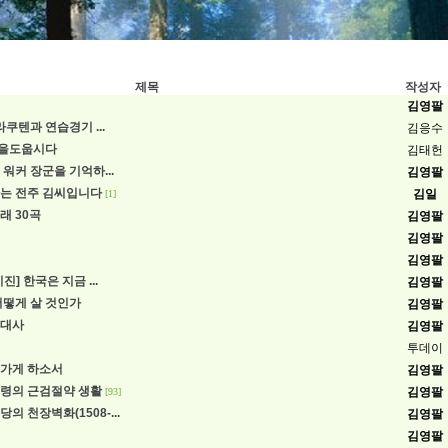
제목
작성자
김영팔
라쿠텐과 연습경기 ...
김응수
을도웁시다
김태헌
워커 장군을 기억하...
김영팔
는 전주 김씨입니다
김일
[1]
래 30곡
김영팔
김영팔
김영팔
진] 한국은 지금 ...
김영팔
어떻게 살 것인가
김영팔
근대사
김영팔
투데이
가게 하소서
김영팔
령의 근검절약 생활
김영팔
[93]
의 천장벽화(1508-...
김영팔
김영팔