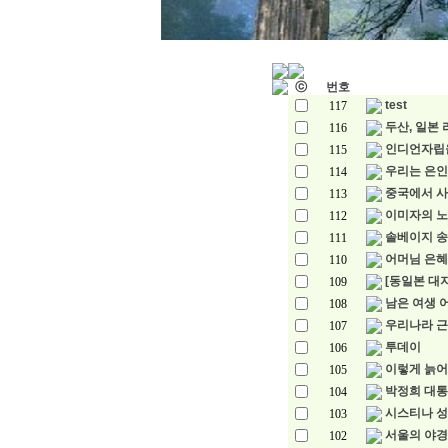
ⓒ
번호
test
117
두산, 일본 
116
인디언자립
115
우리는 은인 
114
중국에서 사
113
이미자의 노
112
솔베이지 송
111
어머님 은혜
110
[동일본 대지
109
남은 여생 
108
우리나라 
107
투데이
106
이렇게 늙어
105
박정희 대통
104
시스티나 성당
103
서울의 야경
102