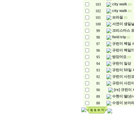
city walk
103
[1]
city walk
102
[1]
브라질
101
[2]
서연이 생일
100
크리스마스 
99
field trip
98
[1]
규린이 백일 
97
규린이 백일!!
96
받았어요
95
[1]
규린이 일상
94
규린이 50일 
93
규린이 사진
92
규린이 사진이
91
[re] 규린이
90
수현이 딸(손
89
수정이 보아
88