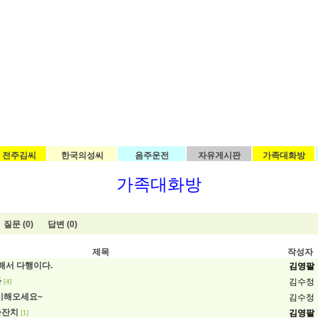
전주김씨
한국의성씨
음주운전
자유게시판
가족대화방
가족대화방
질문 (0)
답변 (0)
제목
작성자
착해서 다행이다.
김영팔
차
김수정
[4]
비해오세요~
김수정
순잔치
김영팔
[1]