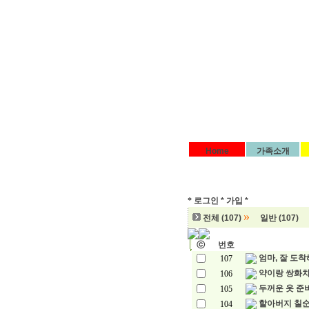
Home
가족소개
*
로그인 *
가입 *
»
전체 (107)
일반 (107)
ⓒ
번호
엄마, 잘 도
107
약이랑 쌍화
106
두꺼운 옷 준
105
할아버지 칠
104