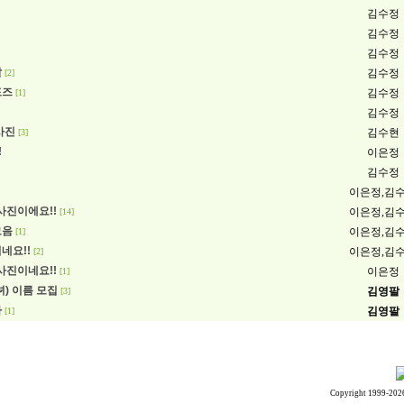
김수정
김수정
김수정
날
김수정
[2]
포즈
김수정
[1]
김수정
사진
김수현
[3]
!
이은정
김수정
이은정,김
사진이에요!!
이은정,김
[14]
모음
이은정,김
[1]
네요!!
이은정,김
[2]
 사진이네요!!
이은정
[1]
녀) 이름 모집
김영팔
[3]
라
김영팔
[1]
Copyright 1999-202