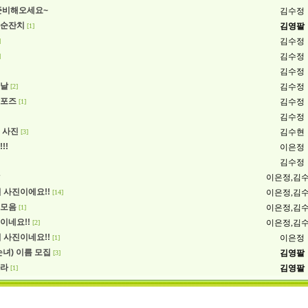
준비해오세요~
김수정
칠순잔치
김영팔
[1]
김수정
]
김수정
]
김수정
일날
김수정
[2]
 포즈
김수정
[1]
김수정
 사진
김수현
[3]
!!
이은정
김수정
이은정,김
일 사진이에요!!
이은정,김
[14]
진모음
이은정,김
[1]
이네요!!
이은정,김
[2]
이 사진이네요!!
이은정
[1]
손녀) 이름 모집
김영팔
[3]
아라
김영팔
[1]