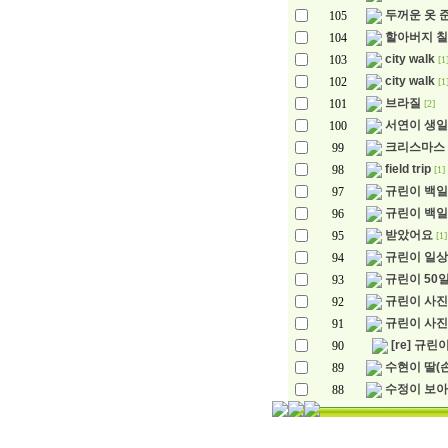
두꺼운 옷 
105
할아버지 
104
city walk
103
[1
city walk
102
[1
브라질
101
[2]
서연이 생
100
크리스마스
99
field trip
98
[1]
규린이 백일
97
규린이 백일!
96
받았어요
95
[1]
규린이 일상
94
규린이 50
93
규린이 사
92
규린이 사진
91
[re] 규린
90
수현이 딸(
89
수정이 보
88