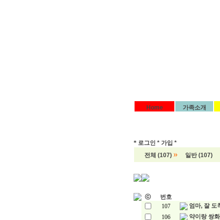
Home
가족소개
*
로그인 *
가입 *
»
전체 (107)
일반 (107)
ⓒ
번호
엄마, 잘 
107
약이랑 쌍
106