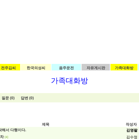
전주김씨
한국의성씨
음주운전
자유게시판
가족대화방
가족대화방
질문 (0)
답변 (0)
제목
작성자
도착해서 다행이다.
김영팔
화차
김수정
[4]