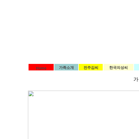
가족소개
전주김씨
한국의성씨
Home
가