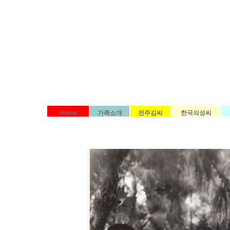
Home
가족소개
전주김씨
한국의성씨