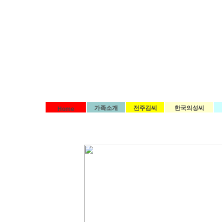
가족소개
전주김씨
한국의성씨
Home