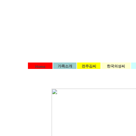
가족소개
전주김씨
한국의성씨
Home