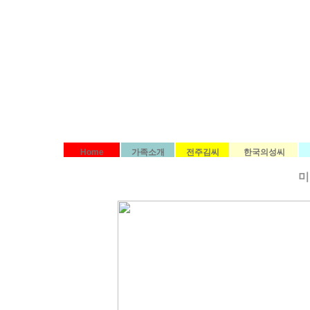
Home
가족소개
전주김씨
한국의성씨
미